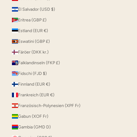
El Salvador (USD $)
Eritrea (GBP £)
Estland (EUR €)
Eswatini (GBP £)
Färöer (DKK kr.)
Falklandinseln (FKP £)
Fidschi (FJD $)
Finnland (EUR €)
Frankreich (EUR €)
Französisch-Polynesien (XPF Fr)
Gabun (XOF Fr)
Gambia (GMD D)