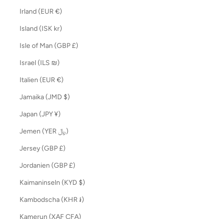
Irland (EUR €)
Island (ISK kr)
Isle of Man (GBP £)
Israel (ILS ₪)
Italien (EUR €)
Jamaika (JMD $)
Japan (JPY ¥)
Jemen (YER ﷼)
Jersey (GBP £)
Jordanien (GBP £)
Kaimaninseln (KYD $)
Kambodscha (KHR ៛)
Kamerun (XAF CFA)