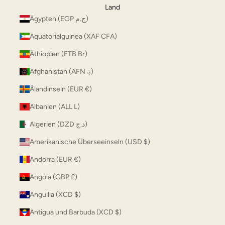
Land
Ägypten (EGP ج.م)
Äquatorialguinea (XAF CFA)
Äthiopien (ETB Br)
Afghanistan (AFN ؋)
Ålandinseln (EUR €)
Albanien (ALL L)
Algerien (DZD د.ج)
Amerikanische Überseeinseln (USD $)
Andorra (EUR €)
Angola (GBP £)
Anguilla (XCD $)
Antigua und Barbuda (XCD $)