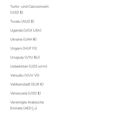
Turks- und Caicosinseln
(USD $)
Tuvalu (AUD $)
Uganda (UGX USh)
Ukraine (UAH ₴)
Ungarn (HUF Ft)
Uruguay (UYU $U)
Usbekistan (UZS so'm)
Vanuatu (VUV Vt)
Vatikanstadt (EUR €)
Venezuela (USD $)
Vereinigte Arabische
Emirate (AED د.إ)