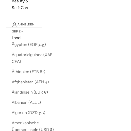
Beauty &
Self-Care
ANMELDEN
GBP £
Land
Ägypten (EGP ج.م)
Äquatorialguinea (XAF
CFA)
Äthiopien (ETB Br)
Afghanistan (AFN ؋)
Ålandinseln (EUR €)
Albanien (ALL L)
Algerien (DZD د.ج)
Amerikanische
Überseeinseln (USD $)