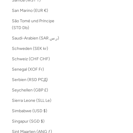
Samoa (WST T)
San Marino (EUR €)
São Tomé und Príncipe
(STD Db)
Saudi-Arabien (SAR ر.س)
Schweden (SEK kr)
Schweiz (CHF CHF)
Senegal (XOF Fr)
Serbien (RSD РСД)
Seychellen (GBP £)
Sierra Leone (SLL Le)
Simbabwe (USD $)
Singapur (SGD $)
Sint Maarten (ANG ƒ)