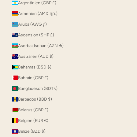
Argentinien (GBP £)
Armenien (AMD դր.)
Aruba (AWG ƒ)
Ascension (SHP £)
Aserbaidschan (AZN ₼)
Australien (AUD $)
Bahamas (BSD $)
Bahrain (GBP £)
Bangladesch (BDT ৳)
Barbados (BBD $)
Belarus (GBP £)
Belgien (EUR €)
Belize (BZD $)