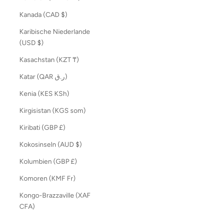
Kanada (CAD $)
Karibische Niederlande
(USD $)
Kasachstan (KZT ₸)
Katar (QAR ر.ق)
Kenia (KES KSh)
Kirgisistan (KGS som)
Kiribati (GBP £)
Kokosinseln (AUD $)
Kolumbien (GBP £)
Komoren (KMF Fr)
Kongo-Brazzaville (XAF
CFA)