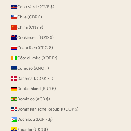
Cabo Verde (CVE $)
Chile (GBP £)
China (CNY ¥)
Cookinseln (NZD $)
Costa Rica (CRC ₡)
Côte d’Ivoire (XOF Fr)
Curaçao (ANG ƒ)
Dänemark (DKK kr.)
Deutschland (EUR €)
Dominica (XCD $)
Dominikanische Republik (DOP $)
Dschibuti (DJF Fdj)
Ecuador (USD $)