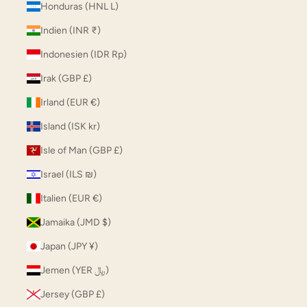
Honduras (HNL L)
Indien (INR ₹)
Indonesien (IDR Rp)
Irak (GBP £)
Irland (EUR €)
Island (ISK kr)
Isle of Man (GBP £)
Israel (ILS ₪)
Italien (EUR €)
Jamaika (JMD $)
Japan (JPY ¥)
Jemen (YER ﷼)
Jersey (GBP £)