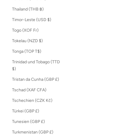
Thailand (THB ฿)
Timor-Leste (USD $)
Togo (XOF Fr)
Tokelau (NZD $)
Tonga (TOP T$)
Trinidad und Tobago (TTD
$)
Tristan da Cunha (GBP £)
Tschad (XAF CFA)
Tschechien (CZK Kč)
Türkei (GBP £)
Tunesien (GBP £)
Turkmenistan (GBP £)