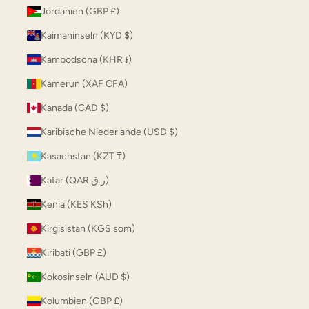
Jordanien (GBP £)
Kaimaninseln (KYD $)
Kambodscha (KHR ៛)
Kamerun (XAF CFA)
Kanada (CAD $)
Karibische Niederlande (USD $)
Kasachstan (KZT ₸)
Katar (QAR ر.ق)
Kenia (KES KSh)
Kirgisistan (KGS som)
Kiribati (GBP £)
Kokosinseln (AUD $)
Kolumbien (GBP £)