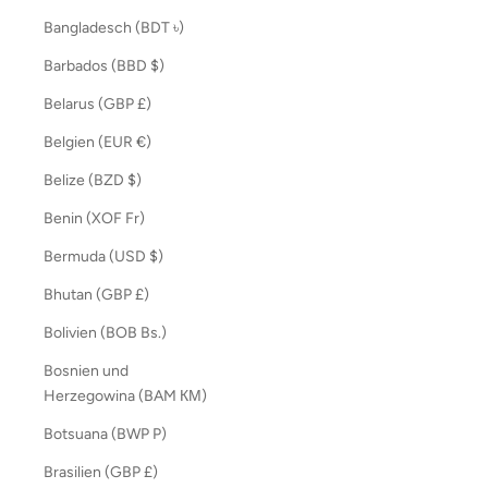
Bangladesch (BDT ৳)
Barbados (BBD $)
Belarus (GBP £)
Belgien (EUR €)
Belize (BZD $)
Benin (XOF Fr)
Bermuda (USD $)
Bhutan (GBP £)
Bolivien (BOB Bs.)
Bosnien und
Herzegowina (BAM КМ)
Botsuana (BWP P)
Brasilien (GBP £)