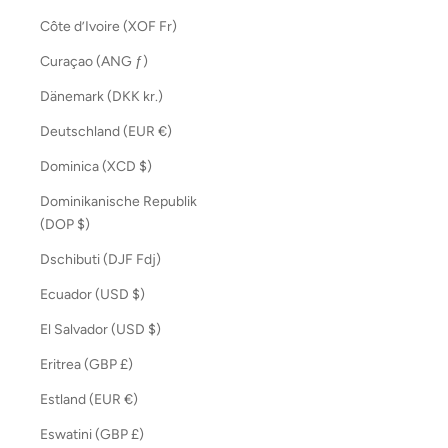
Côte d’Ivoire (XOF Fr)
Curaçao (ANG ƒ)
Dänemark (DKK kr.)
Deutschland (EUR €)
Dominica (XCD $)
Dominikanische Republik
(DOP $)
Dschibuti (DJF Fdj)
Ecuador (USD $)
El Salvador (USD $)
Eritrea (GBP £)
Estland (EUR €)
Eswatini (GBP £)