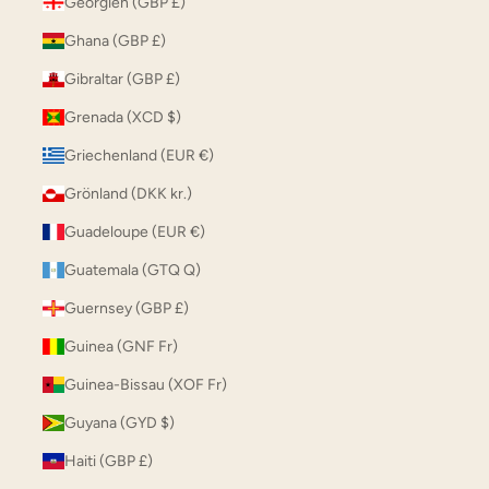
Georgien (GBP £)
Ghana (GBP £)
Gibraltar (GBP £)
Grenada (XCD $)
Griechenland (EUR €)
Grönland (DKK kr.)
Guadeloupe (EUR €)
Guatemala (GTQ Q)
Guernsey (GBP £)
Guinea (GNF Fr)
Guinea-Bissau (XOF Fr)
Guyana (GYD $)
Haiti (GBP £)