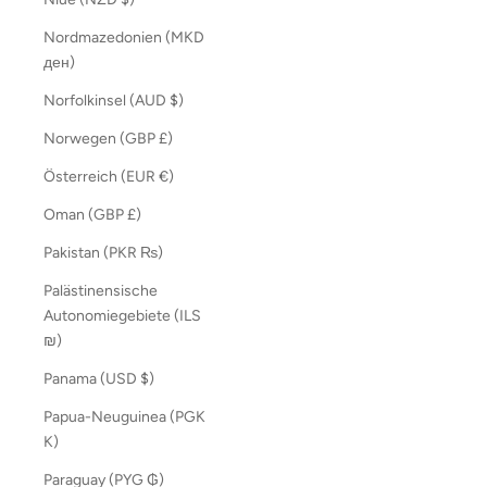
Nordmazedonien (MKD
ден)
Norfolkinsel (AUD $)
Norwegen (GBP £)
Österreich (EUR €)
Oman (GBP £)
Pakistan (PKR ₨)
Palästinensische
Autonomiegebiete (ILS
₪)
Panama (USD $)
Papua-Neuguinea (PGK
K)
Paraguay (PYG ₲)