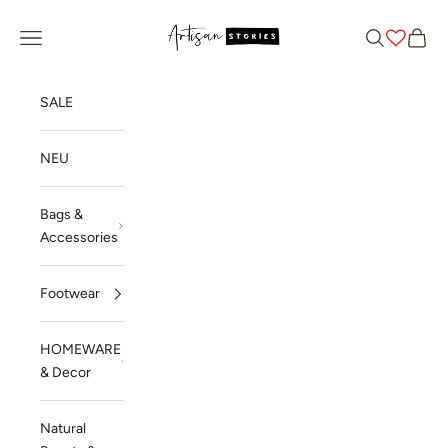
Zum Inhalt springen
Artisan Stories
Menü
Suchen
Waren
SALE
NEU
Bags &
Accessories
Footwear
HOMEWARE
& Decor
Natural