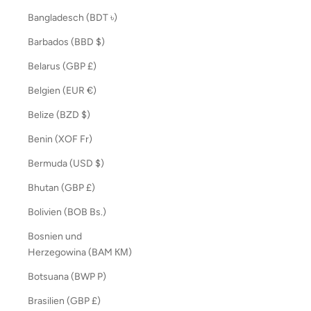
Bangladesch (BDT ৳)
Barbados (BBD $)
Belarus (GBP £)
Belgien (EUR €)
Belize (BZD $)
Benin (XOF Fr)
Bermuda (USD $)
Bhutan (GBP £)
Bolivien (BOB Bs.)
Bosnien und
Herzegowina (BAM КМ)
Botsuana (BWP P)
Brasilien (GBP £)