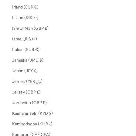
Irland (EUR €)
Island (ISK kr)
Isle of Man (GBP £)
Israel (ILS ₪)
Italien (EUR €)
Jamaika (JMD $)
Japan (JPY ¥)
Jemen (YER ﷼)
Jersey (GBP £)
Jordanien (GBP £)
Kaimaninseln (KYD $)
Kambodscha (KHR ៛)
Kamerun (XAF CFA)