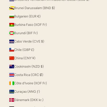
Brunei Darussalam (BND $)
Bulgarien (EUR €)
Burkina Faso (XOF Fr)
Burundi (BIF Fr)
Cabo Verde (CVE $)
Chile (GBP £)
China (CNY ¥)
Cookinseln (NZD $)
Costa Rica (CRC ₡)
Côte d’Ivoire (XOF Fr)
Curaçao (ANG ƒ)
Dänemark (DKK kr.)