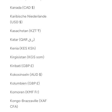
Kanada (CAD $)
Karibische Niederlande
(USD $)
Kasachstan (KZT ₸)
Katar (QAR ر.ق)
Kenia (KES KSh)
Kirgisistan (KGS som)
Kiribati (GBP £)
Kokosinseln (AUD $)
Kolumbien (GBP £)
Komoren (KMF Fr)
Kongo-Brazzaville (XAF
CFA)