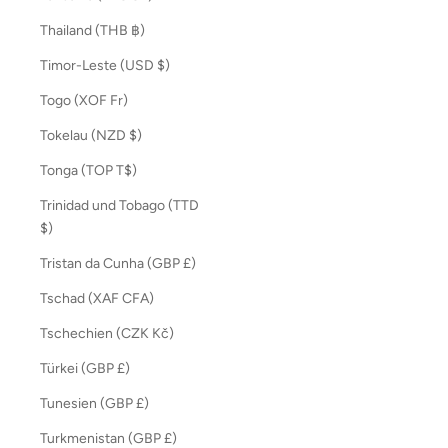
Thailand (THB ฿)
Timor-Leste (USD $)
Togo (XOF Fr)
Tokelau (NZD $)
Tonga (TOP T$)
Trinidad und Tobago (TTD
$)
Tristan da Cunha (GBP £)
Tschad (XAF CFA)
Tschechien (CZK Kč)
Türkei (GBP £)
Tunesien (GBP £)
Turkmenistan (GBP £)