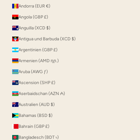
Andorra (EUR €)
Angola (GBP £)
Anguilla (XCD $)
Antigua und Barbuda (XCD $)
Argentinien (GBP £)
Armenien (AMD դր.)
Aruba (AWG ƒ)
Ascension (SHP £)
Aserbaidschan (AZN ₼)
Australien (AUD $)
Bahamas (BSD $)
Bahrain (GBP £)
Bangladesch (BDT ৳)