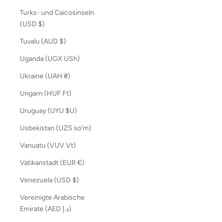
Turks- und Caicosinseln
(USD $)
Tuvalu (AUD $)
Uganda (UGX USh)
Ukraine (UAH ₴)
Ungarn (HUF Ft)
Uruguay (UYU $U)
Usbekistan (UZS so'm)
Vanuatu (VUV Vt)
Vatikanstadt (EUR €)
Venezuela (USD $)
Vereinigte Arabische
Emirate (AED د.إ)