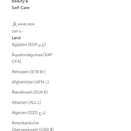
Beauty &
Self-Care
ANMELDEN
GBP £
Land
Ägypten (EGP ج.م)
Äquatorialguinea (XAF
CFA)
Äthiopien (ETB Br)
Afghanistan (AFN ؋)
Ålandinseln (EUR €)
Albanien (ALL L)
Algerien (DZD د.ج)
Amerikanische
Überseeinseln (USD $)