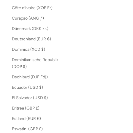
Côte d’Ivoire (XOF Fr)
Curaçao (ANG ƒ)
Dänemark (DKK kr.)
Deutschland (EUR €)
Dominica (XCD $)
Dominikanische Republik
(DOP $)
Dschibuti (DJF Fdj)
Ecuador (USD $)
El Salvador (USD $)
Eritrea (GBP £)
Estland (EUR €)
Eswatini (GBP £)