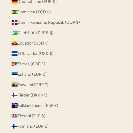
Deutschland (EUR €)
Dominica (XCD $)
Dominikanische Republik (DOP $)
Dschibuti (DJF Fdj)
Ecuador (USD $)
El Salvador (USD $)
Eritrea (GBP £)
Estland (EUR €)
Eswatini (GBP £)
Färöer (DKK kr.)
Falklandinseln (FKP £)
Fidschi (FJD $)
Finnland (EUR €)