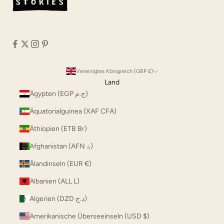
Vereinigtes Königreich (GBP £)
Land
Ägypten (EGP ج.م)
Äquatorialguinea (XAF CFA)
Äthiopien (ETB Br)
Afghanistan (AFN ؋)
Ålandinseln (EUR €)
Albanien (ALL L)
Algerien (DZD د.ج)
Amerikanische Überseeinseln (USD $)