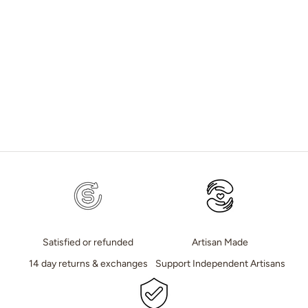
Optionen auswählen
Optionen auswählen
Herren-Slipper aus Leder in
Handcrafted Moroccan Leather
Senfgelb
Babouche Slippers – Unisex
Indoor & Outdoor Comfort
Satisfied or refunded
Artisan Made
14 day returns & exchanges
Support Independent Artisans