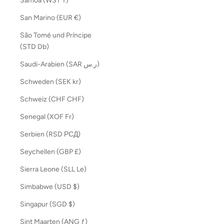
Samoa (WST T)
San Marino (EUR €)
São Tomé und Príncipe
(STD Db)
Saudi-Arabien (SAR ر.س)
Schweden (SEK kr)
Schweiz (CHF CHF)
Senegal (XOF Fr)
Serbien (RSD РСД)
Seychellen (GBP £)
Sierra Leone (SLL Le)
Simbabwe (USD $)
Singapur (SGD $)
Sint Maarten (ANG ƒ)