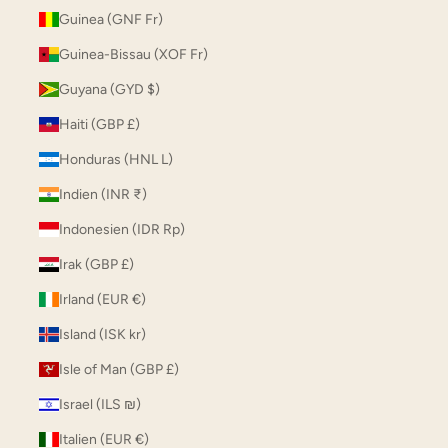
Guinea (GNF Fr)
Guinea-Bissau (XOF Fr)
Guyana (GYD $)
Haiti (GBP £)
Honduras (HNL L)
Indien (INR ₹)
Indonesien (IDR Rp)
Irak (GBP £)
Irland (EUR €)
Island (ISK kr)
Isle of Man (GBP £)
Israel (ILS ₪)
Italien (EUR €)