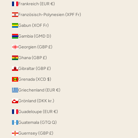
Frankreich (EUR €)
Französisch-Polynesien (XPF Fr)
Gabun (XOF Fr)
Gambia (GMD D)
Georgien (GBP £)
Ghana (GBP £)
Gibraltar (GBP £)
Grenada (XCD $)
Griechenland (EUR €)
Grönland (DKK kr.)
Guadeloupe (EUR €)
Guatemala (GTQ Q)
Guernsey (GBP £)