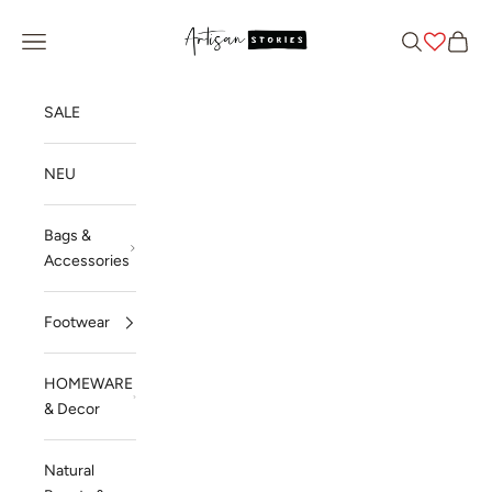
Zum Inhalt springen
Artisan Stories
Menü
Suchen
Waren
SALE
NEU
Bags &
Accessories
Footwear
HOMEWARE
& Decor
Natural