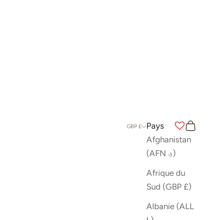
Pays
Recherche
Panier
GBP £
Afghanistan
(AFN ؋)
Afrique du
Sud (GBP £)
Albanie (ALL