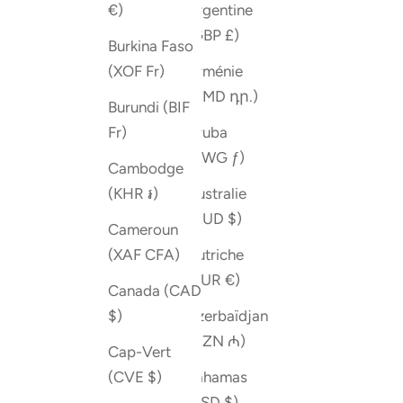
Argentine
€)
(GBP £)
Burkina Faso
Arménie
(XOF Fr)
(AMD դր.)
Burundi (BIF
Aruba
Fr)
(AWG ƒ)
Cambodge
Australie
(KHR ៛)
(AUD $)
Cameroun
Autriche
(XAF CFA)
(EUR €)
Canada (CAD
Azerbaïdjan
$)
(AZN ₼)
Cap-Vert
Bahamas
(CVE $)
(BSD $)