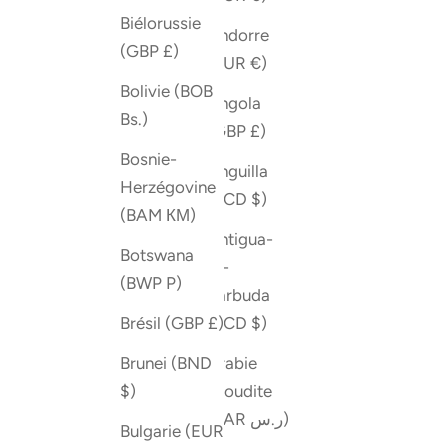
Biélorussie
Andorre
(GBP £)
(EUR €)
Bolivie (BOB
Angola
Bs.)
(GBP £)
Bosnie-
Anguilla
Herzégovine
(XCD $)
(BAM КМ)
Antigua-
Botswana
et-
(BWP P)
Barbuda
(XCD $)
Brésil (GBP £)
Arabie
Brunei (BND
saoudite
$)
(SAR ر.س)
Bulgarie (EUR