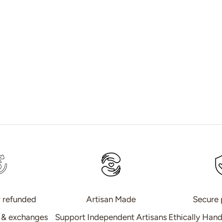
Mini Ceramic Glazed Pot –
Hand-Polished Moroccan
Small & Medium
Planter & Saucer
r refunded
Artisan Made
Secure
s & exchanges
Support Independent Artisans
Ethically Han