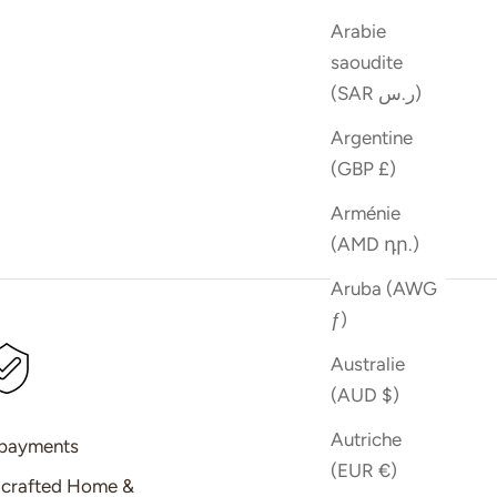
Arabie
saoudite
(SAR ر.س)
Argentine
 Tadelakt
(GBP £)
Arménie
(AMD դր.)
Aruba (AWG
ƒ)
Australie
(AUD $)
Autriche
 payments
(EUR €)
dcrafted Home &