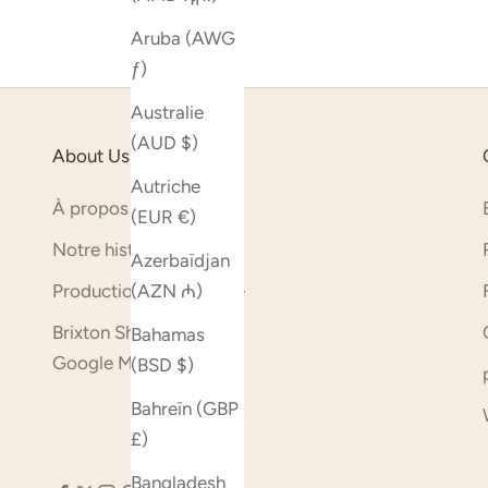
Aruba (AWG
ƒ)
Australie
(AUD $)
About Us
Autriche
À propos de nous
(EUR €)
Notre histoire
Azerbaïdjan
Production et durabilité
(AZN ₼)
Brixton Shop (ouvre sur
Bahamas
Google Maps)
(BSD $)
Bahreïn (GBP
£)
Bangladesh