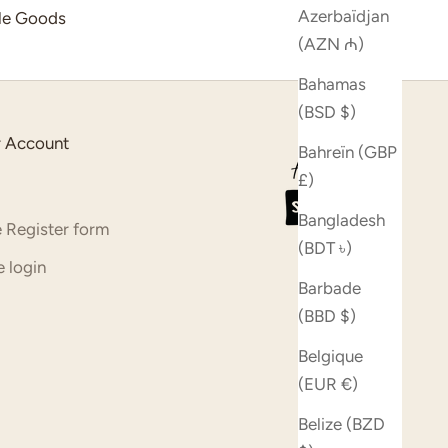
Azerbaïdjan
yle Goods
(AZN ₼)
Bahamas
(BSD $)
 Account
Bahreïn (GBP
£)
Bangladesh
 Register form
(BDT ৳)
 login
Barbade
(BBD $)
Belgique
(EUR €)
Belize (BZD