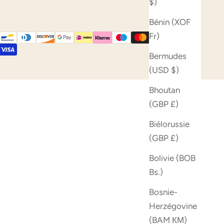
$)
Bénin (XOF
Fr)
Bermudes
(USD $)
Bhoutan
(GBP £)
Biélorussie
(GBP £)
Bolivie (BOB
Bs.)
Bosnie-
Herzégovine
(BAM КМ)