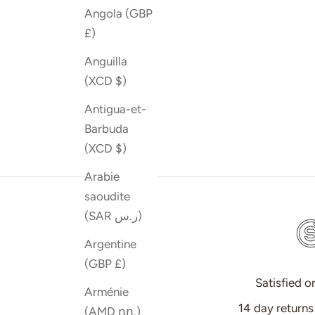
Angola (GBP
£)
Anguilla
(XCD $)
Safa Pot en céramique
Artisan 
Antigua-et-
Barbuda
(XCD $)
Arabie
saoudite
(SAR ر.س)
Argentine
(GBP £)
Satisfied o
Arménie
14 day return
(AMD դր.)