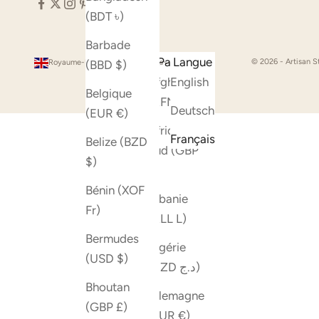
(BDT ৳)
Barbade
Pays
Langue
© 2026 - Artisan S
(BBD $)
Royaume-Uni (GBP £)
Français
Afghanistan
English
Belgique
(AFN ؋)
Deutsch
(EUR €)
Afrique du
Français
Belize (BZD
Sud (GBP
$)
£)
Bénin (XOF
Albanie
Fr)
(ALL L)
Bermudes
Algérie
(USD $)
(DZD د.ج)
Bhoutan
Allemagne
(GBP £)
(EUR €)