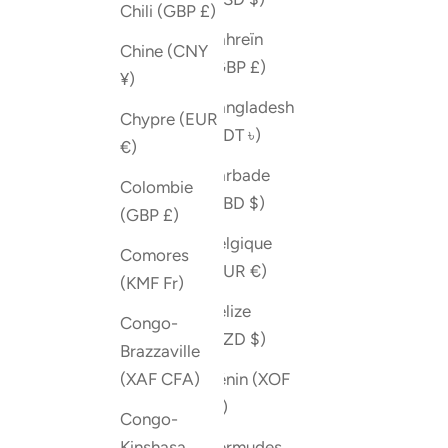
Chili (GBP £)
Bahreïn
Chine (CNY
(GBP £)
¥)
Bangladesh
Chypre (EUR
(BDT ৳)
€)
Barbade
Colombie
(BBD $)
(GBP £)
Belgique
Comores
(EUR €)
(KMF Fr)
Belize
Congo-
(BZD $)
Brazzaville
Bénin (XOF
(XAF CFA)
Fr)
Congo-
Bermudes
Kinshasa