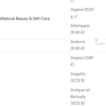
L)
Algérie (DZD
د.ج)
N
Natural Beauty & Self-Care
Allemagne
(EUR €)
3 produits
Andorre
Trier par
(EUR €)
Angola (GBP
£)
Anguilla
(XCD $)
Antigua-et-
Barbuda
(XCD $)