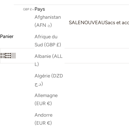
Pays
GBP £
Afghanistan
SALE
NOUVEAU
Sacs et ac
(AFN ؋)
Panier
Afrique du
Sud (GBP £)
Albanie (ALL
L)
Algérie (DZD
د.ج)
Allemagne
(EUR €)
Andorre
(EUR €)