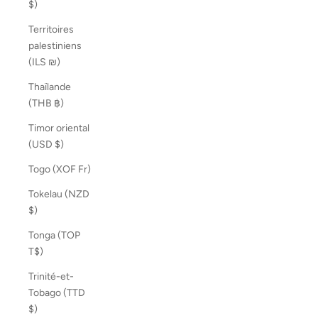
$)
Territoires
palestiniens
(ILS ₪)
Thaïlande
(THB ฿)
Timor oriental
(USD $)
Togo (XOF Fr)
Tokelau (NZD
$)
Tonga (TOP
T$)
Trinité-et-
Tobago (TTD
$)