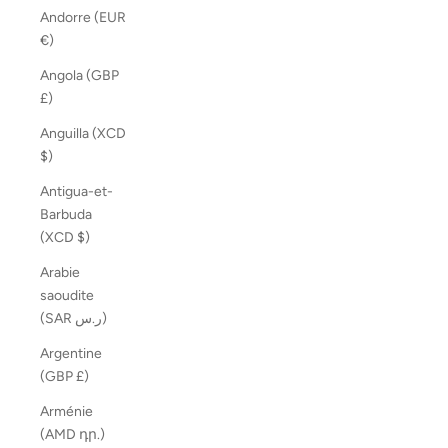
Andorre (EUR
€)
Angola (GBP
£)
Anguilla (XCD
$)
Antigua-et-
Barbuda
(XCD $)
Arabie
saoudite
(SAR ر.س)
Argentine
(GBP £)
Arménie
(AMD դր.)