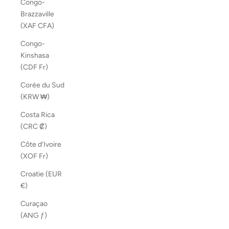
Congo-
Brazzaville
(XAF CFA)
Congo-
Kinshasa
(CDF Fr)
Corée du Sud
(KRW ₩)
Costa Rica
(CRC ₡)
Côte d’Ivoire
(XOF Fr)
Croatie (EUR
€)
Curaçao
(ANG ƒ)