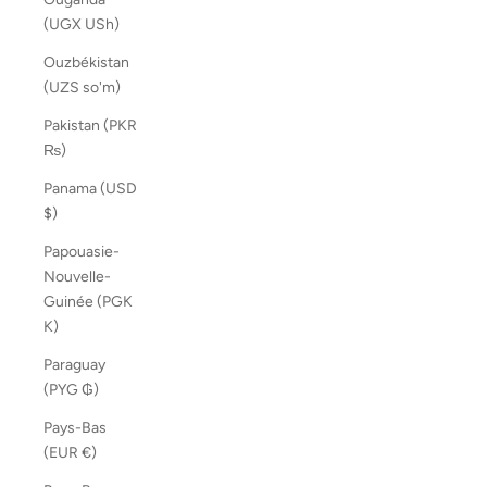
(UGX USh)
Ouzbékistan
(UZS so'm)
Pakistan (PKR
₨)
Panama (USD
$)
Papouasie-
Nouvelle-
Guinée (PGK
K)
Paraguay
(PYG ₲)
Pays-Bas
(EUR €)