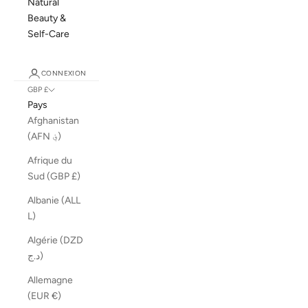
Natural
Beauty &
Self-Care
CONNEXION
GBP £
Pays
Afghanistan
(AFN ؋)
Afrique du
Sud (GBP £)
Albanie (ALL
L)
Algérie (DZD
د.ج)
Allemagne
(EUR €)