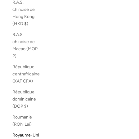
R.A.S.
chinoise de
Hong Kong
(HKD $)
R.A.S.
chinoise de
Macao (MOP
P)
République
centrafricaine
(XAF CFA)
République
dominicaine
(DOP $)
Roumanie
(RON Lei)
Royaume-Uni