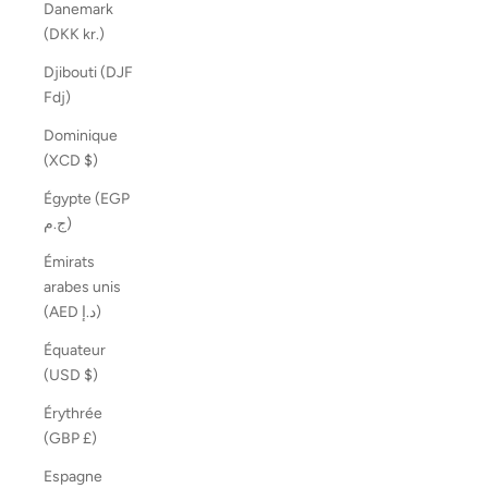
Danemark
(DKK kr.)
Djibouti (DJF
Fdj)
Dominique
(XCD $)
Égypte (EGP
ج.م)
Émirats
arabes unis
(AED د.إ)
Équateur
(USD $)
Érythrée
(GBP £)
Espagne