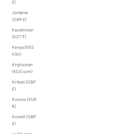
£)
Jordanie
(GBP £)
Kazakhstan
(KZT ₸)
Kenya (KES
KSh)
Kirghizstan
(KGS som)
Kiribati (GBP
£)
Kosovo (EUR
€)
Koweït (GBP
£)