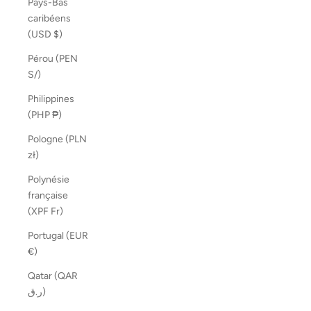
Pays-Bas
caribéens
(USD $)
Pérou (PEN
S/)
Philippines
(PHP ₱)
Pologne (PLN
zł)
Polynésie
française
(XPF Fr)
Portugal (EUR
€)
Qatar (QAR
ر.ق)