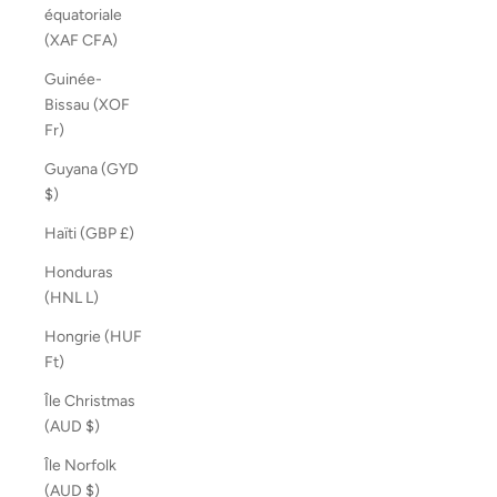
équatoriale
(XAF CFA)
Guinée-
Bissau (XOF
Fr)
Guyana (GYD
$)
Haïti (GBP £)
Honduras
(HNL L)
Hongrie (HUF
Ft)
Île Christmas
(AUD $)
Île Norfolk
(AUD $)