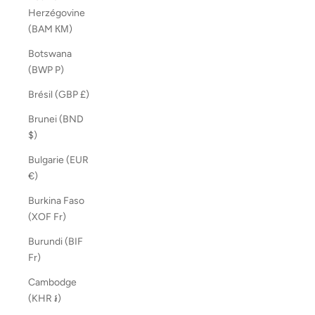
Herzégovine
(BAM КМ)
Botswana
(BWP P)
Brésil (GBP £)
Brunei (BND
$)
Bulgarie (EUR
€)
Burkina Faso
(XOF Fr)
Burundi (BIF
Fr)
Cambodge
(KHR ៛)