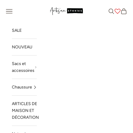
Passer au contenu
Artisan Stories
Menu
Recherche
Panier
SALE
NOUVEAU
Sacs et
accessoires
Chaussure
ARTICLES DE
MAISON ET
DÉCORATION